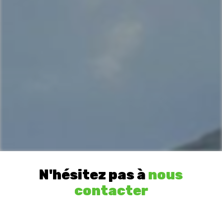
N'hésitez pas à
nous
contacter