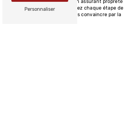
les extérieurs de nos clients, en assurant propreté
et protection durable. Découvrez chaque étape de
Personnaliser
notre processus et laissez-vous convaincre par la
qualité de notre travail.
Nettoyage de façade