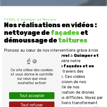
TYVOL à Quimper et Morlaix
Nos réalisations en vidéos :
nettoyage de
façades
et
démoussage de
toitures
Plongez au cœur de nos interventions grâce à nos
vidéos de réalisations. Chez
Tyvol
à
Quimper et
Morlaix
, nous mettons en lumière notre
expertise en nettoyage de façades et en
Ce site utilise des cookies
démoussage de toitures
à travers des
et vous donne le contrôle
séquences capturées en action. Ces vidéos
sur ceux que vous
illustrent non seulement la précision de nos
souhaitez activer
méthodes, mais aussi l’efficacité de nos
équipements, notamment l’utilisation de drones
Tout accepter
pour atteindre les zones les plus difficiles. Voyez par
vous-même comment nos solutions transforment
Tout refuser