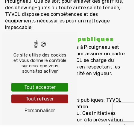
Plouigneau. Que ce soit pour enlever des graffitis,
des chewing-gums ou toute autre saleté tenace,
TYVOL dispose des compétences et des
équipements nécessaires pour un nettoyage
impeccable.
Nettoyage d'allées publiques
L'entretien des allées publiques à Plouigneau est
une responsabilité collective pour assurer un cadre
Ce site utilise des cookies
de vie agréable pour tous. TYVOL se charge du
et vous donne le contrôle
sur ceux que vous
nettoyage des allées publiques en respectant les
souhaitez activer
normes de propreté et de sécurité en vigueur.
Sensibilisation
Tout accepter
environnementale
Tout refuser
En plus du nettoyage des allées publiques, TYVOL
mène des actions de sensibilisation
Personnaliser
environnementale à Plouigneau. Ces initiatives
visent à sensibiliser la population à la préservation
de l'environnement et à adopter des comportements
responsables pour maintenir les allées propres et