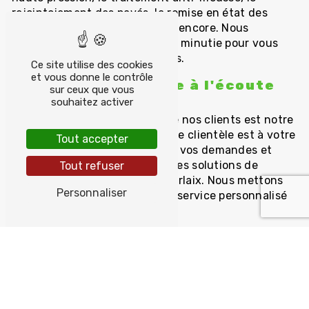
rejointoiement des pavés, la remise en état des
surfaces abîmées, et bien plus encore. Nous
intervenons avec efficacité et minutie pour vous
garantir des allées impeccables.
Ce site utilise des cookies
et vous donne le contrôle
Un service clientèle à l'écoute
sur ceux que vous
de vos besoins
souhaitez activer
Chez TYVOL, la satisfaction de nos clients est notre
priorité. Notre équipe de service clientèle est à votre
Tout accepter
écoute pour répondre à toutes vos demandes et
vous conseiller sur les meilleures solutions de
Tout refuser
nettoyage pour vos allées à Morlaix. Nous mettons
Personnaliser
un point d'honneur à offrir un service personnalisé
et de qualité à chaque client.
Des devis transparents et
personnalisés
TYVOL propose des devis transparents et
personnalisés pour ses services de nettoyage
d'allées à Morlaix. Nous vous fournissons une