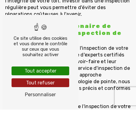
l'intégrité de votre toit. Investir dans une inspection
régulière peut vous permettre d'éviter des
réparations coûteuses à l'avenir.
TYVOL : Votre Partenaire de
Confiance pour l'Inspection de
Ce site utilise des cookies
Toiture à Combrit
et vous donne le contrôle
Faites confiance à TYVOL pour l'inspection de votre
sur ceux que vous
toiture à Combrit. Notre équipe d'experts certifiés
souhaitez activer
met à votre disposition leur savoir-faire et leur
expertise pour vous offrir un service d'inspection de
Tout accepter
qualité et fiable. Grâce à notre approche
professionnelle et notre technologie de pointe, nous
Tout refuser
vous garantissons des résultats précis et conformes
Personnaliser
à vos attentes.
Ne négligez pas l'importance de l'inspection de votre
toiture et optez pour la solution innovante de
l'inspection par drone avec TYVOL. Contactez-nous
dès aujourd'hui pour bénéficier de nos services et
assurer la pérennité de votre toit.