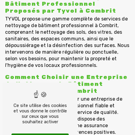
Bâtiment Professionnel
Proposés par Tyvol à Combrit
TYVOL propose une gamme complète de services de
nettoyage de bâtiment professionnel à Combrit,
comprenant le nettoyage des sols, des vitres, des
sanitaires, des espaces communs, ainsi que le
dépoussiérage et la désinfection des surfaces. Nous
intervenons de manière régulière ou ponctuelle,
selon vos besoins, pour maintenir la propreté et
l'hygiène de vos locaux professionnels.
Comment Choisir une Entreprise
de Nettoyage de Bâtiment
Professionnel à Combrit
Il est important de sélectionner une entreprise de
Ce site utilise des cookies
nettoyage de bâtiment professionnel fiable et
et vous donne le contrôle
compétente pour garantir un service de qualité.
sur ceux que vous
Assurez-vous que l'entreprise dispose des
souhaitez activer
certifications nécessaires, d'une assurance
responsabilité civile et de références positives.