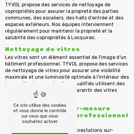
TYVOL propose des services de nettoyage de
copropriétés pour assurer la propreté des parties
communes, des escaliers, des halls d'entrée et des
espaces extérieurs. Nos équipes interviennent
régulièrement pour maintenir la propreté et la
salubrité des copropriétés à Locquirec.
Nettoyage de vitres
Les vitres sont un élément essentiel de l'image d'un
bâtiment professionnel. TYVOL propose des services
de nettoyage de vitres pour assurer une visibilité
maximale et une luminosité optimale à l'intérieur des
locaux. Nos laveurs de vitres qualifiés utilisent des
techniques spécifiques pour garantir des vitres
propres et étincelantes.
Ce site utilise des cookies
Des prestations sur-mesure
et vous donne le contrôle
pour un nettoyage professionnel
sur ceux que vous
à Locquirec
souhaitez activer
TYVOL s'engage à fournir des prestations sur-