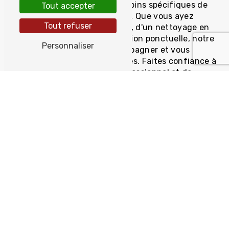
mesure pour répondre aux besoins spécifiques de
Tout accepter
chaque entreprise à Locquirec. Que vous ayez
Tout refuser
besoin d'un nettoyage régulier, d'un nettoyage en
profondeur ou d'une intervention ponctuelle, notre
Personnaliser
équipe est là pour vous accompagner et vous
apporter des solutions adaptées. Faites confiance à
TYVOL pour un nettoyage professionnel et de
qualité.
En choisissant TYVOL pour le nettoyage de votre
bâtiment professionnel à Locquirec, vous
bénéficierez de services personnalisés, d'une
écoute attentive et d'une expertise reconnue.
Contactez-nous dès aujourd'hui pour obtenir un
devis gratuit et découvrir l'ensemble de nos
services.
TYVOL, votre partenaire propreté pour un
environnement de travail irréprochable à Locquirec.