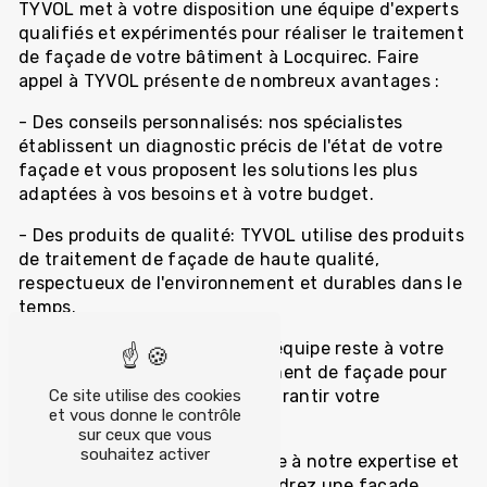
TYVOL met à votre disposition une équipe d'experts
qualifiés et expérimentés pour réaliser le traitement
de façade de votre bâtiment à Locquirec. Faire
appel à TYVOL présente de nombreux avantages :
- Des conseils personnalisés: nos spécialistes
établissent un diagnostic précis de l'état de votre
façade et vous proposent les solutions les plus
adaptées à vos besoins et à votre budget.
- Des produits de qualité: TYVOL utilise des produits
de traitement de façade de haute qualité,
respectueux de l'environnement et durables dans le
temps.
- Un suivi personnalisé: notre équipe reste à votre
écoute tout au long du traitement de façade pour
Ce site utilise des cookies
répondre à vos questions et garantir votre
et vous donne le contrôle
satisfaction.
sur ceux que vous
souhaitez activer
- Un résultat impeccable: grâce à notre expertise et
notre savoir-faire, vous obtiendrez une façade