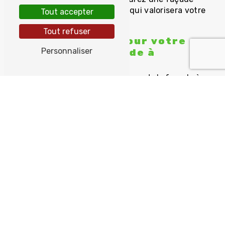
rénovée, protégée et embellie, qui valorisera votre
Tout accepter
bâtiment.
Tout refuser
Contactez TYVOL pour votre
Personnaliser
traitement de façade à
Locquirec
Pour tous vos besoins en traitement de façade à
Locquirec, faites confiance à TYVOL. Nos services
professionnels et de qualité sauront répondre à vos
attentes les plus exigeantes. Contactez-nous dès
aujourd'hui pour obtenir un devis personnalisé et
prendre rendez-vous pour le traitement de façade
de votre bâtiment. TYVOL, votre partenaire de
confiance pour une façade impeccable et durable à
Locquirec.
Accueil