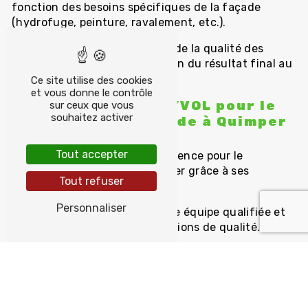
fonction des besoins spécifiques de la façade
(hydrofuge, peinture, ravalement, etc.).
5. Finition : vérification finale de la qualité des
travaux réalisés et présentation du résultat final au
client.
Ce site utilise des cookies
et vous donne le contrôle
Pourquoi choisir TYVOL pour le
sur ceux que vous
souhaitez activer
traitement de façade à Quimper
?
Tout accepter
TYVOL est l'entreprise de référence pour le
traitement de façade à Quimper grâce à ses
Tout refuser
nombreux avantages :
Personnaliser
- Expertise et savoir-faire : une équipe qualifiée et
expérimentée pour des prestations de qualité.
- Utilisation de produits de haute qualité : des
produits respectueux de l'environnement et
efficaces pour des résultats durables.