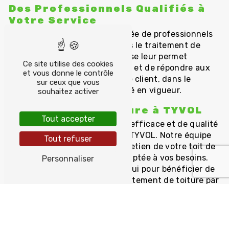
Des Professionnels Qualifiés à
Votre Service
L'équipe de TYVOL est composée de professionnels
qualifiés et expérimentés dans le traitement de
toiture par drone. Leur expertise leur permet
Ce site utilise des cookies
d'assurer un service de qualité et de répondre aux
et vous donne le contrôle
besoins spécifiques de chaque client, dans le
sur ceux que vous
respect des normes de sécurité en vigueur.
souhaitez activer
Confiez Votre Toiture à TYVOL
Tout accepter
Pour un traitement de toiture efficace et de qualité
à Quimper, faites confiance à TYVOL. Notre équipe
Tout refuser
saura prendre en charge l'entretien de votre toit de
manière professionnelle et adaptée à vos besoins.
Personnaliser
Contactez-nous dès aujourd'hui pour bénéficier de
nos services spécialisés en traitement de toiture par
drone.
Accueil